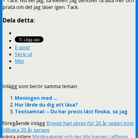
– Tack. Nu vet jag, sa eleven. Jag behöver få läsa mer och
prata om det jag läser igen. Tack.
Dela detta:
E-post
Skriv ut
Mer
Inlägg som berör samma teman:
Meningen med …
Hur lärde du dig att läsa?
Textsamtal: – Du har precis läst finska, sa jag
föregående inlägg
Brevet han skrev för 20 år sedan kom
tillbaka 20 år senare
nästa inlägg
Mjölkpaketet och det lilla barnet i affären