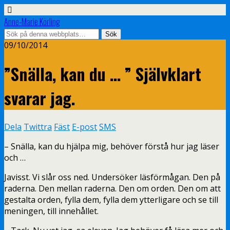
Anne-Marie Körling
09/10/2014
”Snälla, kan du … ” Självklart
svarar jag.
Dela
Twittra
Fäst
E-post
SMS
– Snälla, kan du hjälpa mig, behöver förstå hur jag läser
och …
Javisst. Vi slår oss ned. Undersöker läsförmågan. Den på
raderna. Den mellan raderna. Den om orden. Den om att
gestalta orden, fylla dem, fylla dem ytterligare och se till
meningen, till innehållet.