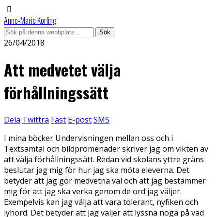
Anne-Marie Körling
26/04/2018
Att medvetet välja
förhållningssätt
Dela
Twittra
Fäst
E-post
SMS
I mina böcker Undervisningen mellan oss och i
Textsamtal och bildpromenader skriver jag om vikten av
att välja förhållningssätt. Redan vid skolans yttre gräns
beslutar jag mig för hur jag ska möta eleverna. Det
betyder att jag gör medvetna val och att jag bestämmer
mig för att jag ska verka genom de ord jag väljer.
Exempelvis kan jag välja att vara tolerant, nyfiken och
lyhörd. Det betyder att jag väljer att lyssna noga på vad