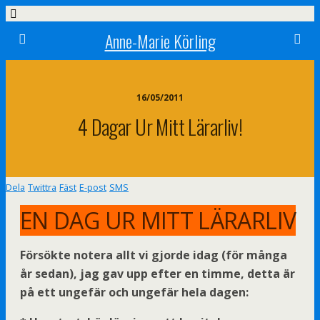
Anne-Marie Körling
16/05/2011
4 Dagar Ur Mitt Lärarliv!
Dela
Twittra
Fäst
E-post
SMS
EN DAG UR MITT LÄRARLIV
Försökte notera allt vi gjorde idag (för många
år sedan), jag gav upp efter en timme, detta är
på ett ungefär och ungefär hela dagen: