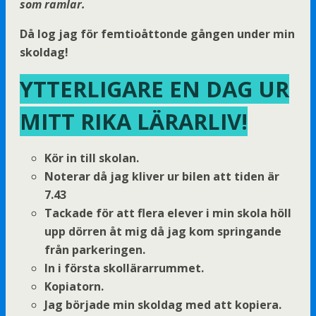
som ramlar.
Då log jag för femtioåttonde gången under min
skoldag!
YTTERLIGARE EN DAG UR
MITT RIKA LÄRARLIV!
Kör in till skolan.
Noterar då jag kliver ur bilen att tiden är
7.43
Tackade för att flera elever i min skola höll
upp dörren åt mig då jag kom springande
från parkeringen.
In i första skollärarrummet.
Kopiatorn.
Jag började min skoldag med att kopiera.