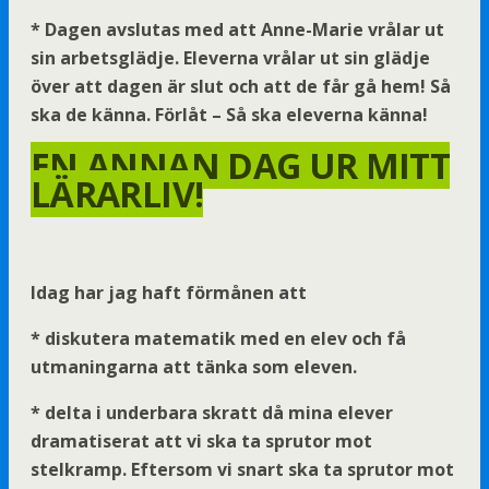
* Dagen avslutas med att Anne-Marie vrålar ut
sin arbetsglädje. Eleverna vrålar ut sin glädje
över att dagen är slut och att de får gå hem! Så
ska de känna. Förlåt – Så ska eleverna känna!
EN ANNAN DAG UR MITT
LÄRARLIV!
Idag har jag haft förmånen att
* diskutera matematik med en elev och få
utmaningarna att tänka som eleven.
* delta i underbara skratt då mina elever
dramatiserat att vi ska ta sprutor mot
stelkramp. Eftersom vi snart ska ta sprutor mot