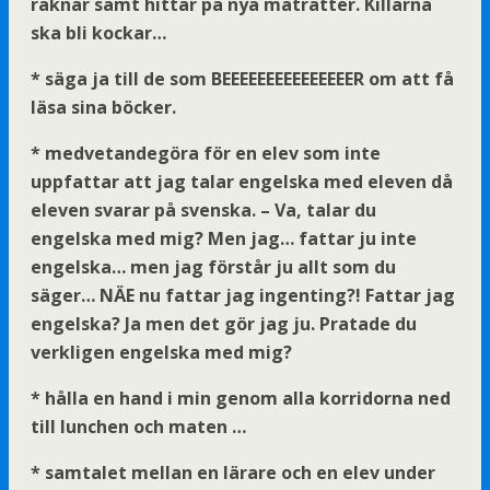
räknar samt hittar på nya maträtter. Killarna
ska bli kockar…
* säga ja till de som BEEEEEEEEEEEEEEER om att få
läsa sina böcker.
* medvetandegöra för en elev som inte
uppfattar att jag talar engelska med eleven då
eleven svarar på svenska. – Va, talar du
engelska med mig? Men jag… fattar ju inte
engelska… men jag förstår ju allt som du
säger… NÄE nu fattar jag ingenting?! Fattar jag
engelska? Ja men det gör jag ju. Pratade du
verkligen engelska med mig?
* hålla en hand i min genom alla korridorna ned
till lunchen och maten …
* samtalet mellan en lärare och en elev under