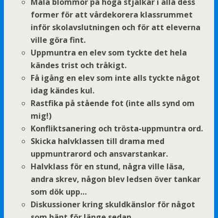
Måla blommor på höga stjälkar i alla dess
former för att vårdekorera klassrummet
inför skolavslutningen och för att eleverna
ville göra fint.
Uppmuntra en elev som tyckte det hela
kändes trist och tråkigt.
Få igång en elev som inte alls tyckte något
idag kändes kul.
Rastfika på stående fot (inte alls synd om
mig!)
Konfliktsanering och trösta-uppmuntra ord.
Skicka halvklassen till drama med
uppmuntrarord och ansvarstankar.
Halvklass för en stund, några ville läsa,
andra skrev, någon blev ledsen över tankar
som dök upp…
Diskussioner kring skuldkänslor för något
som hänt för länge sedan.