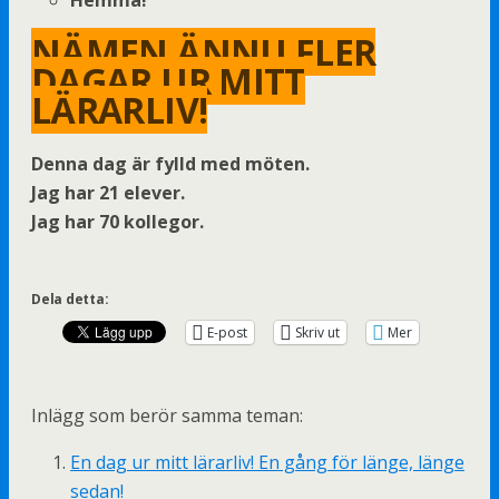
NÄMEN ÄNNU FLER
DAGAR UR MITT
LÄRARLIV!
Denna dag är fylld med möten.
Jag har 21 elever.
Jag har 70 kollegor.
Dela detta:
E-post
Skriv ut
Mer
Inlägg som berör samma teman:
En dag ur mitt lärarliv! En gång för länge, länge
sedan!