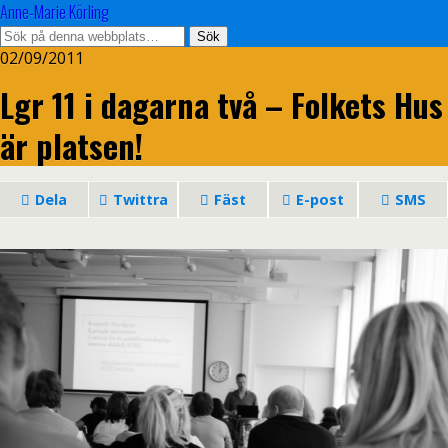
Anne-Marie Körling
02/09/2011
Lgr 11 i dagarna två – Folkets Hus
är platsen!
Dela
Twittra
Fäst
E-post
SMS