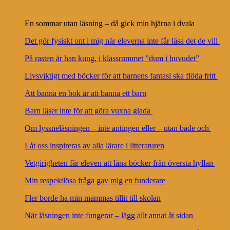
En sommar utan läsning – då gick min hjärna i dvala
Det gör fysiskt ont i mig när eleverna inte får läsa det de vill
På rasten är han kung, i klassrummet ”dum i huvudet”
Livsviktigt med böcker för att barnens fantasi ska flöda fritt
Att banna en bok är att banna ett barn
Barn läser inte för att göra vuxna glada
Om lyssneläsningen – inte antingen eller – utan både och
Låt oss inspireras av alla lärare i litteraturen
Vetgirigheten får eleven att låna böcker från översta hyllan
Min respektlösa fråga gav mig en funderare
Fler borde ha min mammas tillit till skolan
När läsningen inte fungerar – lägg allt annat åt sidan