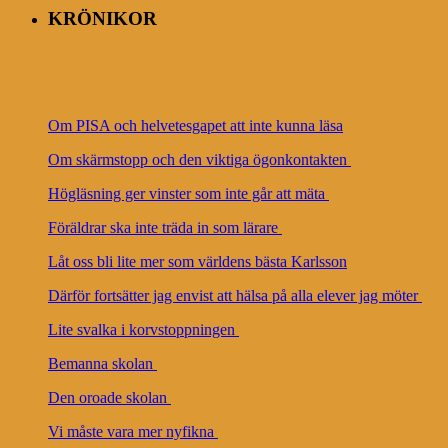
KRÖNIKOR
Om PISA och helvetesgapet att inte kunna läsa
Om skärmstopp och den viktiga ögonkontakten
Högläsning ger vinster som inte går att mäta
Föräldrar ska inte träda in som lärare
Låt oss bli lite mer som världens bästa Karlsson
Därför fortsätter jag envist att hälsa på alla elever jag möter
Lite svalka i korvstoppningen
Bemanna skolan
Den oroade skolan
Vi måste vara mer nyfikna