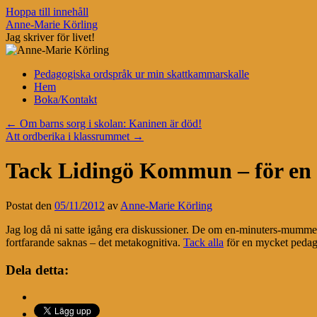
Hoppa till innehåll
Anne-Marie Körling
Jag skriver för livet!
Pedagogiska ordspråk ur min skattkammarskalle
Hem
Boka/Kontakt
←
Om barns sorg i skolan: Kaninen är död!
Att ordberika i klassrummet
→
Tack Lidingö Kommun – för en fa
Postat den
05/11/2012
av
Anne-Marie Körling
Jag log då ni satte igång era diskussioner. De om en-minuters-mummel. 
fortfarande saknas – det metakognitiva.
Tack alla
för en mycket pedag
Dela detta: