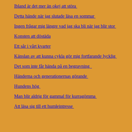
Ibland är det mer än okej att störa
Detta hände när jag slutade läsa en sommar
Ingen frågar mig längre vad jag ska bli när jag blir stor
Konsten att döstäda
Ett sår i vårt kvarter
Känslan av att kunna cykla gör mig fortfarande lycklig
Det som inte får hända på en begravning
Händerna och generationernas görande
Hundens hög
Man blir aldrig för gammal för kurragömma
Att läsa sig till ett humleintresse