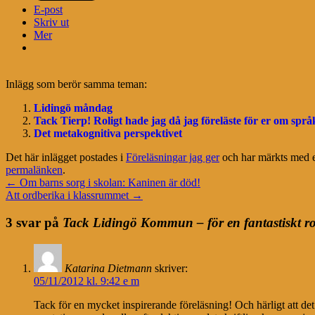
E-post
Skriv ut
Mer
Inlägg som berör samma teman:
Lidingö måndag
Tack Tierp! Roligt hade jag då jag föreläste för er om spr
Det metakognitiva perspektivet
Det här inlägget postades i
Föreläsningar jag ger
och har märkts med e
permalänken
.
←
Om barns sorg i skolan: Kaninen är död!
Att ordberika i klassrummet
→
3 svar på
Tack Lidingö Kommun – för en fantastiskt ro
Katarina Dietmann
skriver:
05/11/2012 kl. 9:42 e m
Tack för en mycket inspirerande föreläsning! Och härligt att d