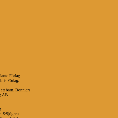
lante Förlag.
bris Förlag.
 ett barn. Bonniers
ag AB
g
bén&Sjögren