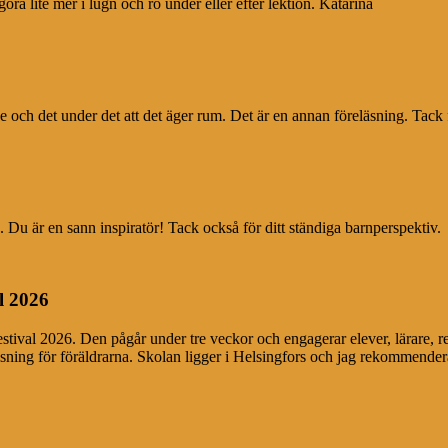
 göra lite mer i lugn och ro under eller efter lektion. Katarina
e och det under det att det äger rum. Det är en annan föreläsning. Tack 
 Du är en sann inspiratör! Tack också för ditt ständiga barnperspektiv.
l 2026
festival 2026. Den pågår under tre veckor och engagerar elever, lärare, r
äsning för föräldrarna. Skolan ligger i Helsingfors och jag rekommendera