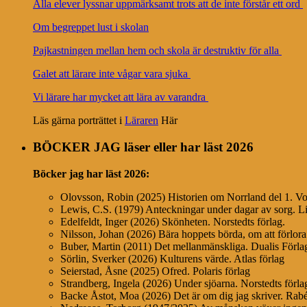
Alla elever lyssnar uppmärksamt trots att de inte förstår ett ord
Om begreppet lust i skolan
Pajkastningen mellan hem och skola är destruktiv för alla
Galet att lärare inte vågar vara sjuka
Vi lärare har mycket att lära av varandra
Läs gärna porträttet i
Läraren
Här
BÖCKER JAG läser eller har läst 2026
Böcker jag har läst
2026:
Olovsson, Robin (2025) Historien om Norrland del 1. Vo
Lewis, C.S. (1979) Anteckningar under dagar av sorg. Li
Edelfeldt, Inger (2026) Skönheten. Norstedts förlag.
Nilsson, Johan (2026) Bära hoppets börda, om att förlora
Buber, Martin (2011) Det mellanmänskliga. Dualis Förl
Sörlin, Sverker (2026) Kulturens värde. Atlas förlag
Seierstad, Åsne (2025) Ofred. Polaris förlag
Strandberg, Ingela (2026) Under sjöarna. Norstedts förla
Backe Åstot, Moa (2026) Det är om dig jag skriver. Ra