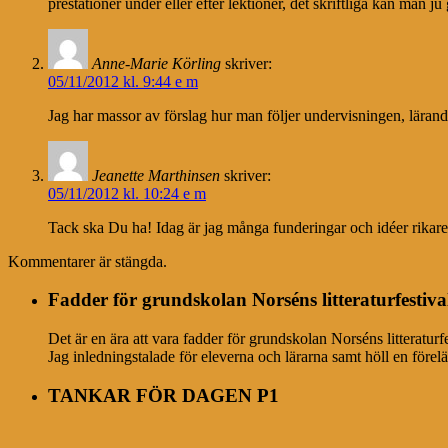
prestationer under eller efter lektioner, det skriftliga kan man ju
Anne-Marie Körling
skriver:
05/11/2012 kl. 9:44 e m
Jag har massor av förslag hur man följer undervisningen, lärand
Jeanette Marthinsen
skriver:
05/11/2012 kl. 10:24 e m
Tack ska Du ha! Idag är jag många funderingar och idéer rikare.
Kommentarer är stängda.
Fadder för grundskolan Norséns litteraturfestiva
Det är en ära att vara fadder för grundskolan Norséns litteratur
Jag inledningstalade för eleverna och lärarna samt höll en förel
TANKAR FÖR DAGEN P1