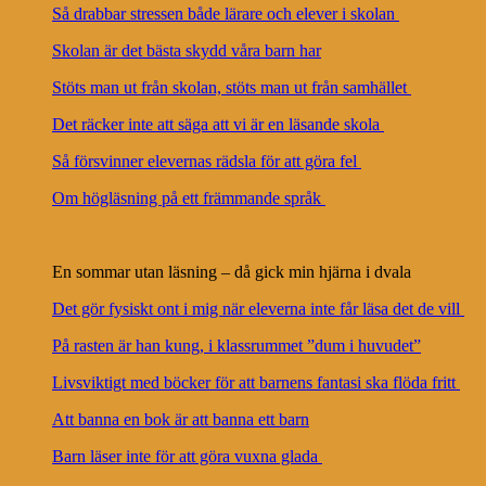
Så drabbar stressen både lärare och elever i skolan
Skolan är det bästa skydd våra barn har
Stöts man ut från skolan, stöts man ut från samhället
Det räcker inte att säga att vi är en läsande skola
Så försvinner elevernas rädsla för att göra fel
Om högläsning på ett främmande språk
En sommar utan läsning – då gick min hjärna i dvala
Det gör fysiskt ont i mig när eleverna inte får läsa det de vill
På rasten är han kung, i klassrummet ”dum i huvudet”
Livsviktigt med böcker för att barnens fantasi ska flöda fritt
Att banna en bok är att banna ett barn
Barn läser inte för att göra vuxna glada