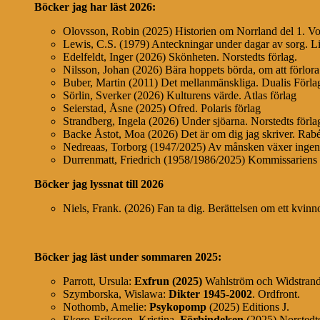
Böcker jag har läst
2026:
Olovsson, Robin (2025) Historien om Norrland del 1. Vo
Lewis, C.S. (1979) Anteckningar under dagar av sorg. Li
Edelfeldt, Inger (2026) Skönheten. Norstedts förlag.
Nilsson, Johan (2026) Bära hoppets börda, om att förlora
Buber, Martin (2011) Det mellanmänskliga. Dualis Förl
Sörlin, Sverker (2026) Kulturens värde. Atlas förlag
Seierstad, Åsne (2025) Ofred. Polaris förlag
Strandberg, Ingela (2026) Under sjöarna. Norstedts förla
Backe Åstot, Moa (2026) Det är om dig jag skriver. Ra
Nedreaas, Torborg (1947/2025) Av månsken växer ing
Durrenmatt, Friedrich (1958/1986/2025) Kommissariens l
Böcker jag lyssnat till 2026
Niels, Frank. (2026) Fan ta dig. Berättelsen om ett kvin
Böcker jag läst under sommaren 2025:
Parrott, Ursula:
Exfrun (2025)
Wahlström och Widstran
Szymborska, Wislawa:
Dikter 1945-2002
. Ordfront.
Nothomb, Amelie:
Psykopomp
(2025) Editions J.
Ekero-Eriksson, Kristina.
Förbindelsen
(2025) Norstedt