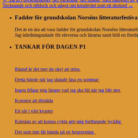
Tecknande och ritblock och något om kreativitet som ett skolord
→
Fadder för grundskolan Norséns litteraturfestiva
Det är en ära att vara fadder för grundskolan Norséns litteratur
Jag inledningstalade för eleverna och lärarna samt höll en förel
TANKAR FÖR DAGEN P1
Ibland är det mer än okej att störa
Detta hände när jag slutade läsa en sommar
Ingen frågar mig längre vad jag ska bli när jag blir stor
Konsten att döstäda
Ett sår i vårt kvarter
Känslan av att kunna cykla gör mig fortfarande lycklig
Det som inte får hända på en begravning