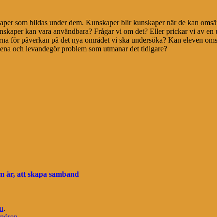
kaper som bildas under dem. Kunskaper blir kunskaper när de kan oms
nskaper kan vara användbara? Frågar vi om det? Eller prickar vi av en 
erna för påverkan på det nya området vi ska undersöka? Kan eleven omsä
mnena och levandegör problem som utmanar det tidigare?
om är, att skapa samband
n
.
snören