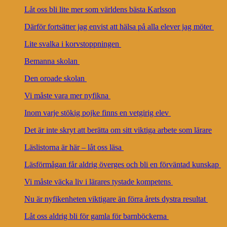
Låt oss bli lite mer som världens bästa Karlsson
Därför fortsätter jag envist att hälsa på alla elever jag möter
Lite svalka i korvstoppningen
Bemanna skolan
Den oroade skolan
Vi måste vara mer nyfikna
Inom varje stökig pojke finns en vetgirig elev
Det är inte skryt att berätta om sitt viktiga arbete som lärare
Läslistorna är här – låt oss läsa
Läsförmågan får aldrig överges och bli en förväntad kunskap
Vi måste väcka liv i lärares tystade kompetens
Nu är nyfikenheten viktigare än förra årets dystra resultat
Låt oss aldrig bli för gamla för barnböckerna