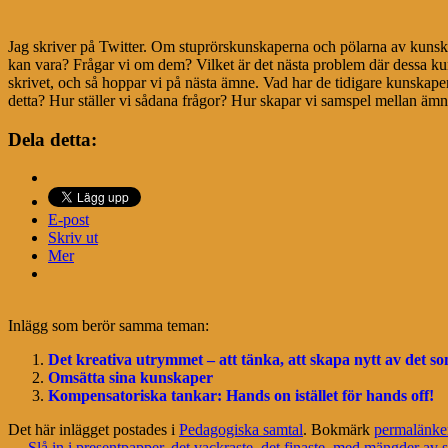
Jag skriver på Twitter. Om stuprörskunskaperna och pölarna av kuns
kan vara? Frågar vi om dem? Vilket är det nästa problem där dessa ku
skrivet, och så hoppar vi på nästa ämne. Vad har de tidigare kunskap
detta? Hur ställer vi sådana frågor? Hur skapar vi samspel mellan ä
Dela detta:
E-post
Skriv ut
Mer
Inlägg som berör samma teman:
Det kreativa utrymmet – att tänka, att skapa nytt av det s
Omsätta sina kunskaper
Kompensatoriska tankar: Hands on istället för hands off!
Det här inlägget postades i
Pedagogiska samtal
. Bokmärk
permalänke
←
Slå in i presentpapper, det vackraste, det finaste, med mängder av 