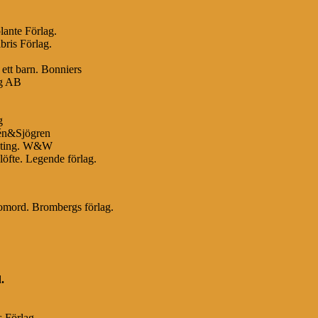
lante Förlag.
bris Förlag.
 ett barn. Bonniers
ag AB
g
bén&Sjögren
enting. W&W
öfte. Legende förlag.
nomord. Brombergs förlag.
d
.
s Förlag