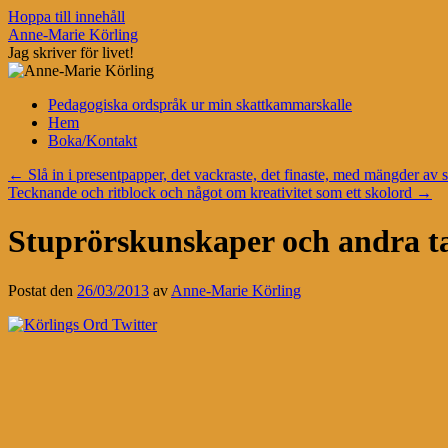
Hoppa till innehåll
Anne-Marie Körling
Jag skriver för livet!
Pedagogiska ordspråk ur min skattkammarskalle
Hem
Boka/Kontakt
←
Slå in i presentpapper, det vackraste, det finaste, med mängder av 
Tecknande och ritblock och något om kreativitet som ett skolord
→
Stuprörskunskaper och andra t
Postat den
26/03/2013
av
Anne-Marie Körling