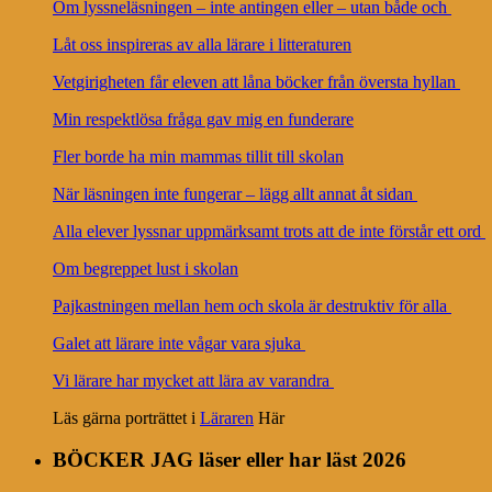
Om lyssneläsningen – inte antingen eller – utan både och
Låt oss inspireras av alla lärare i litteraturen
Vetgirigheten får eleven att låna böcker från översta hyllan
Min respektlösa fråga gav mig en funderare
Fler borde ha min mammas tillit till skolan
När läsningen inte fungerar – lägg allt annat åt sidan
Alla elever lyssnar uppmärksamt trots att de inte förstår ett ord
Om begreppet lust i skolan
Pajkastningen mellan hem och skola är destruktiv för alla
Galet att lärare inte vågar vara sjuka
Vi lärare har mycket att lära av varandra
Läs gärna porträttet i
Läraren
Här
BÖCKER JAG läser eller har läst 2026