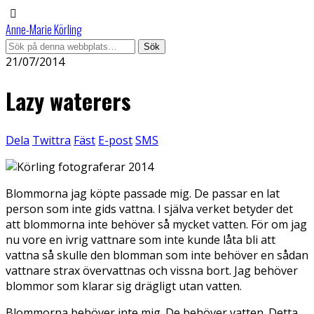
Anne-Marie Körling
21/07/2014
Lazy waterers
Dela
Twittra
Fäst
E-post
SMS
Blommorna jag köpte passade mig. De passar en lat
person som inte gids vattna. I själva verket betyder det
att blommorna inte behöver så mycket vatten. För om jag
nu vore en ivrig vattnare som inte kunde låta bli att
vattna så skulle den blomman som inte behöver en sådan
vattnare strax övervattnas och vissna bort. Jag behöver
blommor som klarar sig drägligt utan vatten.
Blommorna behöver inte mig. De behöver vatten. Detta