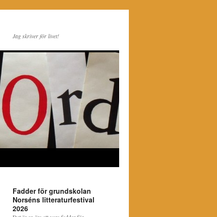
Jag skriver för livet!
Fadder för grundskolan
Norséns litteraturfestival
2026