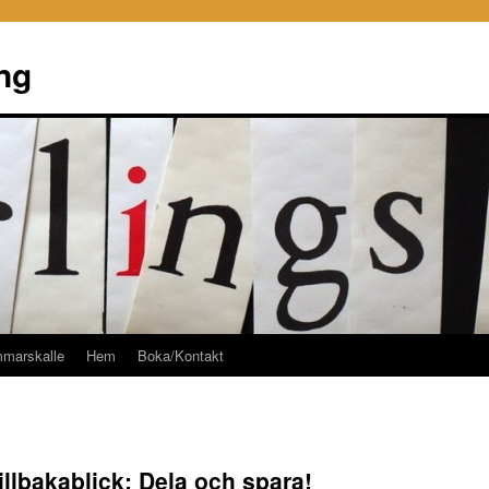
ng
mmarskalle
Hem
Boka/Kontakt
illbakablick; Dela och spara!