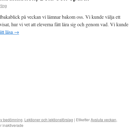
ling
illbakablick på veckan vi lämnar bakom oss. Vi kunde välja ett
isat, hur vi vet att eleverna fått lära sig och genom vad. Vi kunde
ätt läsa
→
iv bedömning
,
Lektioner och lektionsförslag
|
Etiketter
Avsluta veckan
,
för
 inaktiverade
Fredagens
kollegiala