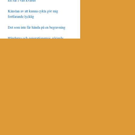
Ett sår i vårt kvarter
Känslan av att kunna cykla gör mig
fortfarande lycklig
Det som inte får hända på en begravning
Händerna och generationernas görande
Hundens hög
Man blir aldrig för gammal för
kurragömma
Att läsa sig till ett humleintresse
KRÖNIKOR