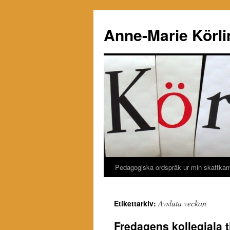
Hoppa
till
Anne-Marie Körli
innehåll
Pedagogiska ordspråk ur min skattka
Avsluta veckan
Etikettarkiv:
Fredagens kollegiala t