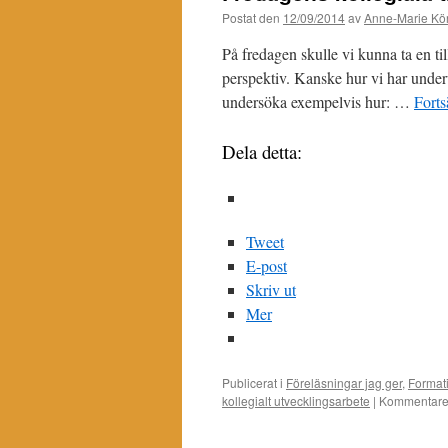
Postat den
12/09/2014
av
Anne-Marie Kör
På fredagen skulle vi kunna ta en t
perspektiv. Kanske hur vi har underv
undersöka exempelvis hur: …
Forts
Dela detta:
Tweet
E-post
Skriv ut
Mer
Publicerat i
Föreläsningar jag ger
,
Format
kollegialt utvecklingsarbete
|
Kommentarer