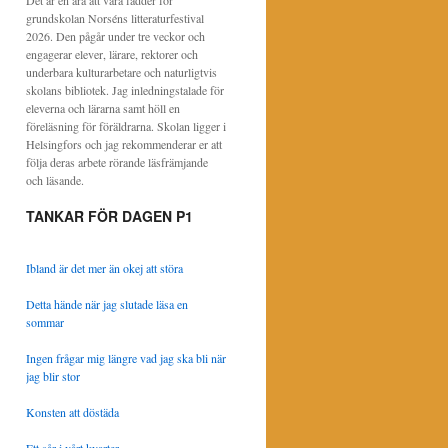
Det är en ära att vara fadder för
grundskolan Norséns litteraturfestival
2026. Den pågår under tre veckor och
engagerar elever, lärare, rektorer och
underbara kulturarbetare och naturligtvis
skolans bibliotek. Jag inledningstalade för
eleverna och lärarna samt höll en
föreläsning för föräldrarna. Skolan ligger i
Helsingfors och jag rekommenderar er att
följa deras arbete rörande läsfrämjande
och läsande.
TANKAR FÖR DAGEN P1
Ibland är det mer än okej att störa
Detta hände när jag slutade läsa en
sommar
Ingen frågar mig längre vad jag ska bli när
jag blir stor
Konsten att döstäda