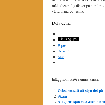
möjligheter. Jag tänker på hur farmo
värld bland de vuxna.
Dela detta:
E-post
Skriv ut
Mer
Inlägg som berör samma teman:
Också ett sätt att säga det på
Skam
Att göras självmedveten hindr