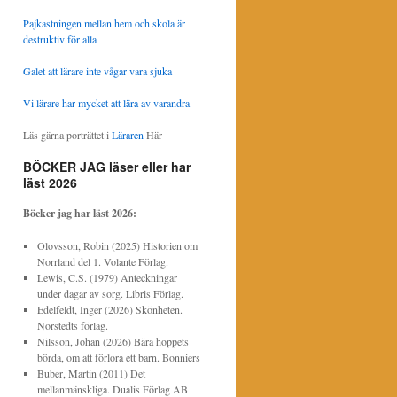
Pajkastningen mellan hem och skola är
destruktiv för alla
Galet att lärare inte vågar vara sjuka
Vi lärare har mycket att lära av varandra
Läs gärna porträttet i
Läraren
Här
BÖCKER JAG läser eller har
läst 2026
Böcker jag har läst
2026:
Olovsson, Robin (2025) Historien om
Norrland del 1. Volante Förlag.
Lewis, C.S. (1979) Anteckningar
under dagar av sorg. Libris Förlag.
Edelfeldt, Inger (2026) Skönheten.
Norstedts förlag.
Nilsson, Johan (2026) Bära hoppets
börda, om att förlora ett barn. Bonniers
Buber, Martin (2011) Det
mellanmänskliga. Dualis Förlag AB