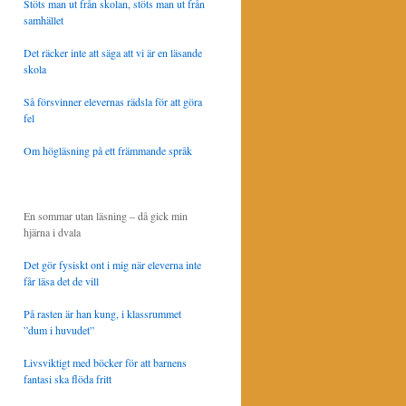
Stöts man ut från skolan, stöts man ut från
samhället
Det räcker inte att säga att vi är en läsande
skola
Så försvinner elevernas rädsla för att göra
fel
Om högläsning på ett främmande språk
En sommar utan läsning – då gick min
hjärna i dvala
Det gör fysiskt ont i mig när eleverna inte
får läsa det de vill
På rasten är han kung, i klassrummet
”dum i huvudet”
Livsviktigt med böcker för att barnens
fantasi ska flöda fritt