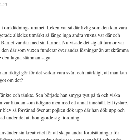
ling
e i omklädningsrummet. Leken var så där livlig som den kan vara
ngerade alldeles utmärkt så länge inga andra vuxna var där och
Barnet var där med sin farmor. Nu visade det sig att farmor var
, den där som vuxen funderar över andra lösningar än att skrämma
de den lugna stämman säga:
man riktigt gör för det verkar vara svårt och märkligt, att man kan
got om det?
. Tänkte och tänkte. Sen började han smyga tyst på tå och viska
var likadan som tidigare men med ett annat innehåll. Ett tystare.
or blev så förvånad över att pojken dök upp där han dök upp och
kad under det att hon gjorde sig iordning.
vänder sin kreativitet för att skapa andra förutsättningar för
illrättavisningar, utan andra visningar, annat innehåll och andra