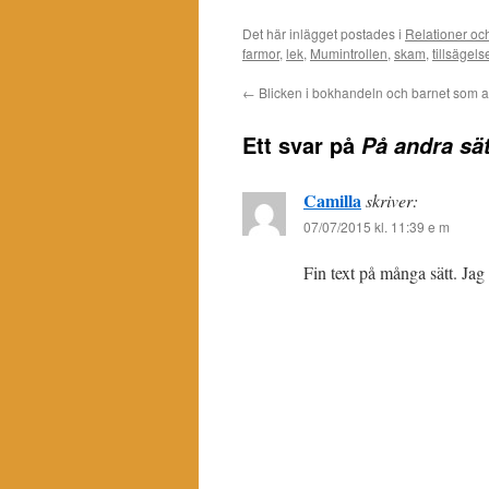
Det här inlägget postades i
Relationer oc
farmor
,
lek
,
Mumintrollen
,
skam
,
tillsägels
←
Blicken i bokhandeln och barnet som a
Ett svar på
På andra sät
Camilla
skriver:
07/07/2015 kl. 11:39 e m
Fin text på många sätt. Ja