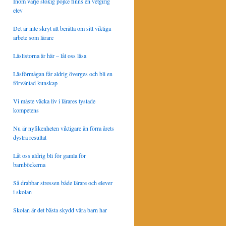
Inom varje stökig pojke finns en vetgirig
elev
Det är inte skryt att berätta om sitt viktiga
arbete som lärare
Läslistorna är här – låt oss läsa
Läsförmågan får aldrig överges och bli en
förväntad kunskap
Vi måste väcka liv i lärares tystade
kompetens
Nu är nyfikenheten viktigare än förra årets
dystra resultat
Låt oss aldrig bli för gamla för
barnböckerna
Så drabbar stressen både lärare och elever
i skolan
Skolan är det bästa skydd våra barn har