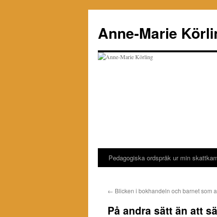
Hoppa
till
Anne-Marie Körli
innehåll
Pedagogiska ordspråk ur min skattka
←
Blicken i bokhandeln och barnet som a
På andra sätt än att sä