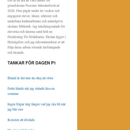
Det är en ära att vara fadder för
grundskolan Norséns litteraturfestival
2026. Den pågår under tre veckor och
engagerar elever, lärare, rektorer och
underbara kulturarbetare och naturligtvis
skolans bibliotek. Jag inledningstalade för
eleverna och lärarna samt höll en
föreläsning för föräldrarna. Skolan ligger i
Helsingfors och jag rekommenderar er att
följa deras arbete rörande läsfrämjande
och läsande.
TANKAR FÖR DAGEN P1
Ibland är det mer än okej att störa
Detta hände när jag slutade läsa en
sommar
Ingen frågar mig längre vad jag ska bli när
jag blir stor
Konsten att döstäda