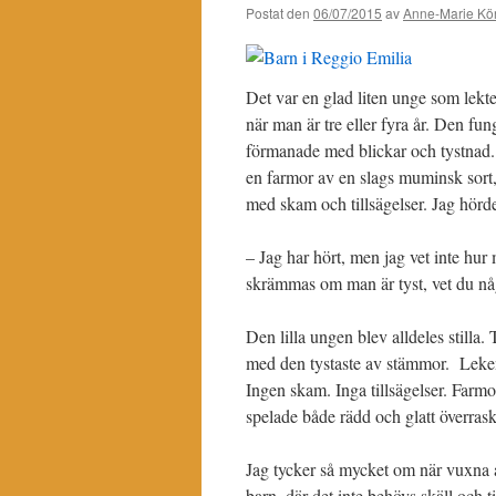
Postat den
06/07/2015
av
Anne-Marie Kör
Det var en glad liten unge som lekt
när man är tre eller fyra år. Den fu
förmanade med blickar och tystnad. 
en farmor av en slags muminsk sort
med skam och tillsägelser. Jag hör
– Jag har hört, men jag vet inte hur 
skrämmas om man är tyst, vet du nå
Den lilla ungen blev alldeles stilla
med den tystaste av stämmor. Leken 
Ingen skam. Inga tillsägelser. Farm
spelade både rädd och glatt överras
Jag tycker så mycket om när vuxna an
barn, där det inte behövs skäll och t