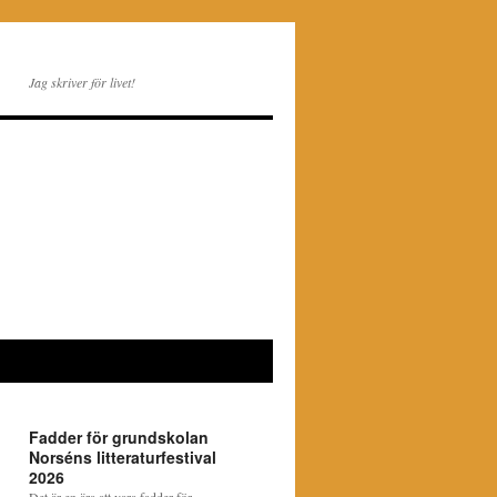
Jag skriver för livet!
Fadder för grundskolan
Norséns litteraturfestival
2026