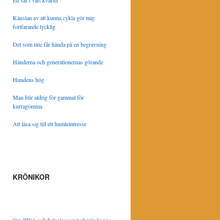
Ett sår i vårt kvarter
Känslan av att kunna cykla gör mig
fortfarande lycklig
Det som inte får hända på en begravning
Händerna och generationernas görande
Hundens hög
Man blir aldrig för gammal för
kurragömma
Att läsa sig till ett humleintresse
KRÖNIKOR