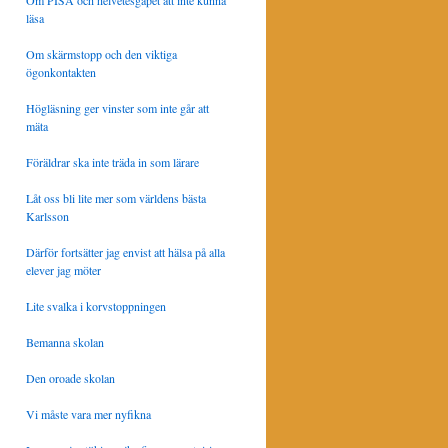
Om PISA och helvetesgapet att inte kunna
läsa
Om skärmstopp och den viktiga
ögonkontakten
Högläsning ger vinster som inte går att
mäta
Föräldrar ska inte träda in som lärare
Låt oss bli lite mer som världens bästa
Karlsson
Därför fortsätter jag envist att hälsa på alla
elever jag möter
Lite svalka i korvstoppningen
Bemanna skolan
Den oroade skolan
Vi måste vara mer nyfikna