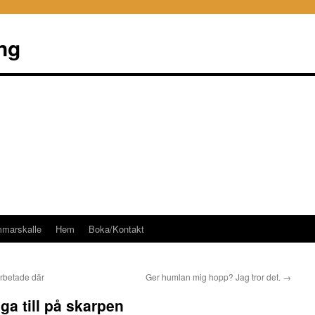
ng
mmarskalle
Hem
Boka/Kontakt
rbetade där
Ger humlan mig hopp? Jag tror det.
→
ga till på skarpen