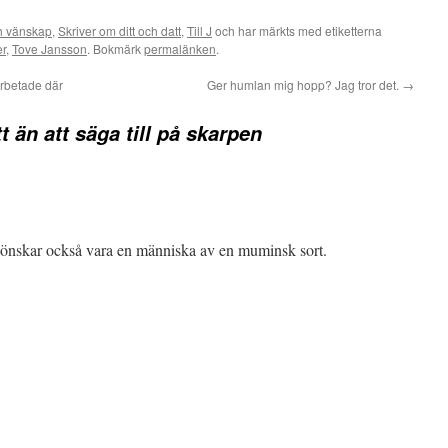
h vänskap
,
Skriver om ditt och datt
,
Till J
och har märkts med etiketterna
er
,
Tove Jansson
. Bokmärk
permalänken
.
rbetade där
Ger humlan mig hopp? Jag tror det.
→
t än att säga till på skarpen
g önskar också vara en människa av en muminsk sort.