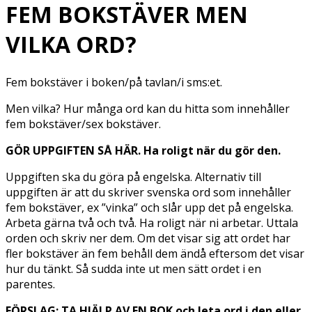
FEM BOKSTÄVER MEN
VILKA ORD?
Fem bokstäver i boken/på tavlan/i sms:et.
Men vilka? Hur många ord kan du hitta som innehåller
fem bokstäver/sex bokstäver.
GÖR UPPGIFTEN SÅ HÄR. Ha roligt när du gör den.
Uppgiften ska du göra på engelska. Alternativ till
uppgiften är att du skriver svenska ord som innehåller
fem bokstäver, ex ”vinka” och slår upp det på engelska.
Arbeta gärna två och två. Ha roligt när ni arbetar. Uttala
orden och skriv ner dem. Om det visar sig att ordet har
fler bokstäver än fem behåll dem ändå eftersom det visar
hur du tänkt. Så sudda inte ut men sätt ordet i en
parentes.
FÖRSLAG: TA HJÄLP AV EN BOK och leta ord i den eller