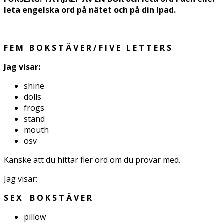
leta engelska ord på nätet och på din Ipad.
F E M B O K S T Ä V E R / F I V E L E T T E R S
Jag visar:
shine
dolls
frogs
stand
mouth
osv
Kanske att du hittar fler ord om du prövar med.
Jag visar:
S E X B O K S T Ä V E R
pillow