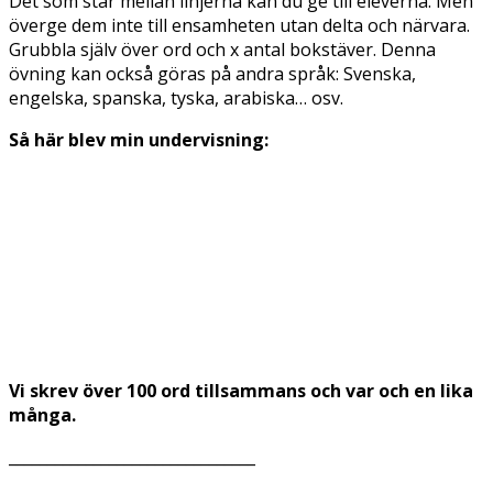
Det som står mellan linjerna kan du ge till eleverna. Men
överge dem inte till ensamheten utan delta och närvara.
Grubbla själv över ord och x antal bokstäver. Denna
övning kan också göras på andra språk: Svenska,
engelska, spanska, tyska, arabiska… osv.
Så här blev min undervisning:
Vi skrev över 100 ord tillsammans och var och en lika
många.
________________________________