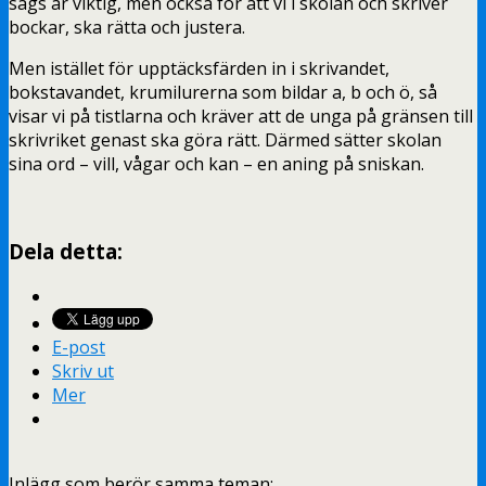
sägs är viktig, men också för att vi i skolan och skriver
bockar, ska rätta och justera.
Men istället för upptäcksfärden in i skrivandet,
bokstavandet, krumilurerna som bildar a, b och ö, så
visar vi på tistlarna och kräver att de unga på gränsen till
skrivriket genast ska göra rätt. Därmed sätter skolan
sina ord – vill, vågar och kan – en aning på sniskan.
Dela detta:
E-post
Skriv ut
Mer
Inlägg som berör samma teman: