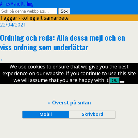
Anne-Marie Körling
Taggar › kollegialt samarbete
22/04/2021
Ordning och reda: Alla dessa mejl och en
viss ordning som underlättar
We use cookies to ensure that we give you the best
experience on our website. If you continue to use this site
we will assume that you are happy with it.
Ok
Överst på sidan
Mobil
Skrivbord