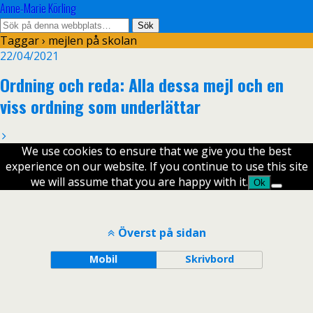
Anne-Marie Körling
Taggar › mejlen på skolan
22/04/2021
Ordning och reda: Alla dessa mejl och en
viss ordning som underlättar
We use cookies to ensure that we give you the best
experience on our website. If you continue to use this site
we will assume that you are happy with it.
Ok
Överst på sidan
Mobil
Skrivbord