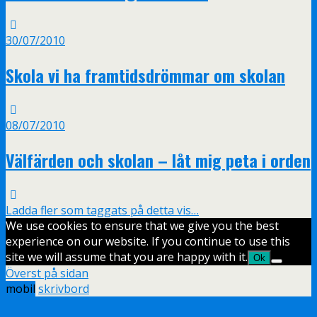
30/07/2010
Skola vi ha framtidsdrömmar om skolan
08/07/2010
Välfärden och skolan – låt mig peta i orden
Ladda fler som taggats på detta vis…
We use cookies to ensure that we give you the best
experience on our website. If you continue to use this
site we will assume that you are happy with it.
Ok
Överst på sidan
mobil
skrivbord