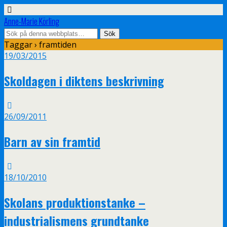
Anne-Marie Körling
Taggar › framtiden
19/03/2015
Skoldagen i diktens beskrivning
26/09/2011
Barn av sin framtid
18/10/2010
Skolans produktionstanke –
industrialismens grundtanke